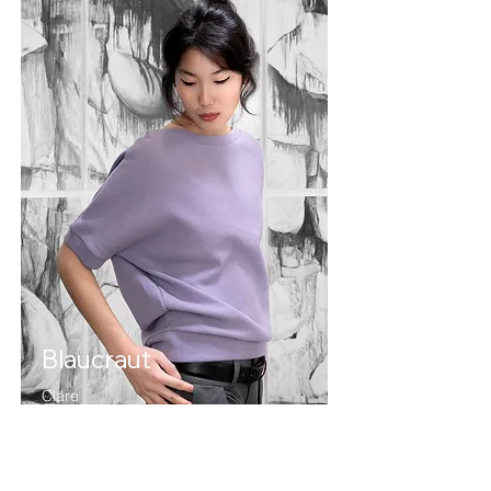
Blaucraut
Cläre
Caspar