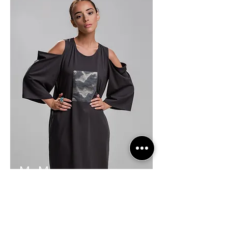
Ma Mey
Marzanna
Meysztowi
cz