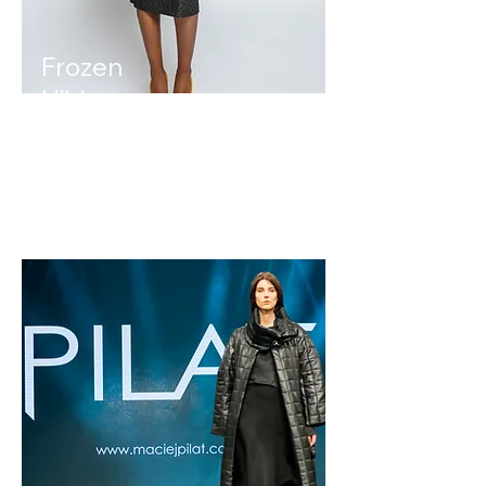
Frozen
Hibiscus
Claudia
Urbanek